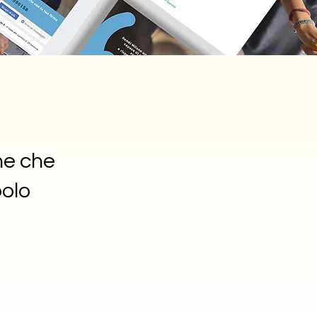
one che
bolo