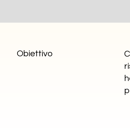
Obiettivo
C
r
h
p